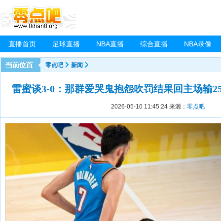
直播首页
足球直播
NBA直播
综合直播
NBA录像
零点吧
新闻
雷蜜谈3-0：那群爱哭鬼抱怨吹罚结果回主场输2
2026-05-10 11:45:24
来源：
零点吧