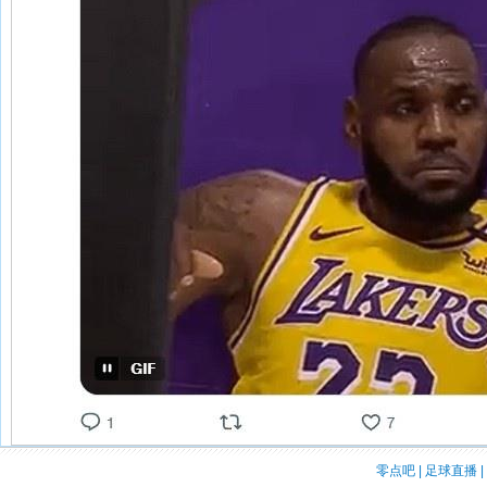
零点吧
|
足球直播
|