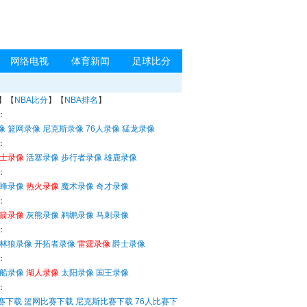
网络电视
体育新闻
足球比分
】【
NBA比分
】【
NBA排名
】
：
像
篮网录像
尼克斯录像
76人录像
猛龙录像
：
士录像
活塞录像
步行者录像
雄鹿录像
：
蜂录像
热火录像
魔术录像
奇才录像
：
箭录像
灰熊录像
鹈鹕录像
马刺录像
：
林狼录像
开拓者录像
雷霆录像
爵士录像
：
船录像
湖人录像
太阳录像
国王录像
：
赛下载
篮网比赛下载
尼克斯比赛下载
76人比赛下