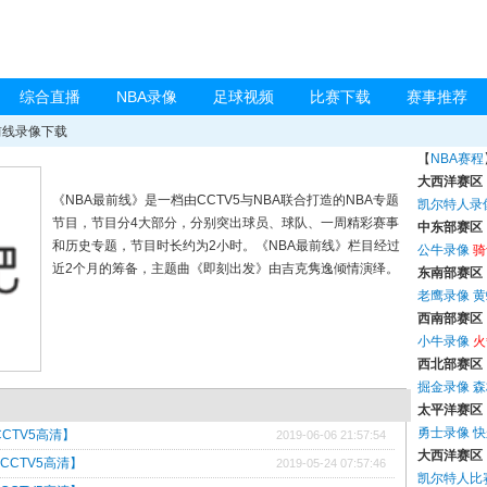
综合直播
NBA录像
足球视频
比赛下载
赛事推荐
前线录像下载
【
NBA赛程
大西洋赛区
《NBA最前线》是一档由CCTV5与NBA联合打造的NBA专题
凯尔特人录
节目，节目分4大部分，分别突出球员、球队、一周精彩赛事
中东部赛区
和历史专题，节目时长约为2小时。《NBA最前线》栏目经过
公牛录像
骑
近2个月的筹备，主题曲《即刻出发》由吉克隽逸倾情演绎。
东南部赛区
老鹰录像
黄
西南部赛区
小牛录像
火
西北部赛区
掘金录像
森
太平洋赛区
勇士录像
快
CCTV5高清】
2019-06-06 21:57:54
大西洋赛区
【CCTV5高清】
2019-05-24 07:57:46
凯尔特人比