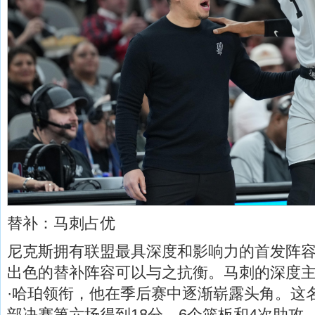
替补：马刺占优
尼克斯拥有联盟最具深度和影响力的首发阵
出色的替补阵容可以与之抗衡。马刺的深度
·哈珀领衔，他在季后赛中逐渐崭露头角。这名
部决赛第六场得到18分、6个篮板和4次助攻