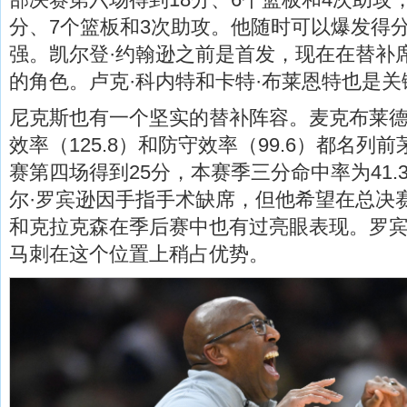
分、7个篮板和3次助攻。他随时可以爆发得
强。凯尔登·约翰逊之前是首发，现在在替补
的角色。卢克·科内特和卡特·布莱恩特也是关
尼克斯也有一个坚实的替补阵容。麦克布莱
效率（125.8）和防守效率（99.6）都名列
赛第四场得到25分，本赛季三分命中率为41.
尔·罗宾逊因手指手术缺席，但他希望在总决
和克拉克森在季后赛中也有过亮眼表现。罗
马刺在这个位置上稍占优势。