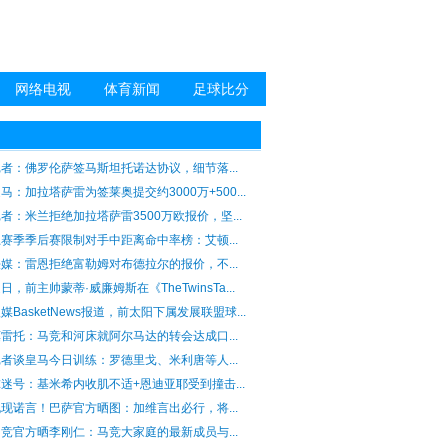
网络电视
体育新闻
足球比分
者：佛罗伦萨签马斯坦托诺达协议，细节落...
马：加拉塔萨雷为签莱奥提交约3000万+500...
者：米兰拒绝加拉塔萨雷3500万欧报价，坚...
赛季季后赛限制对手中距离命中率榜：艾顿...
媒：雷恩拒绝富勒姆对布德拉尔的报价，不...
日，前主帅蒙蒂·威廉姆斯在《TheTwinsTa...
媒BasketNews报道，前太阳下属发展联盟球...
雷托：马竞和河床就阿尔马达的转会达成口...
者谈皇马今日训练：罗德里戈、米利唐等人...
迷号：基米希内收肌不适+恩迪亚耶受到撞击...
现诺言！巴萨官方晒图：加维言出必行，将...
竞官方晒李刚仁：马竞大家庭的最新成员与...