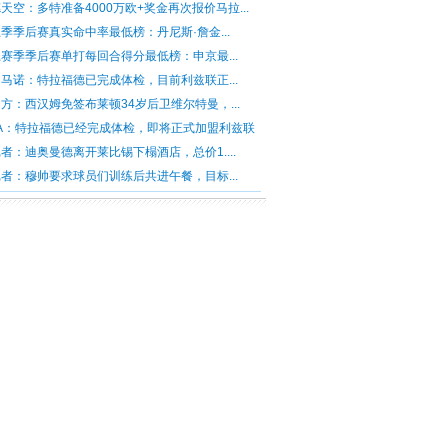
天空：多特准备4000万欧+奖金再次报价马拉...
季季后赛真实命中率最低榜：丹尼斯·詹金...
赛季季后赛单打每回合得分最低榜：申京最...
马诺：特拉福德已完成体检，目前利兹联正...
方：西汉姆免签布莱顿34岁后卫维尔特曼，...
A：特拉福德已经完成体检，即将正式加盟利兹联
者：迪奥曼德离开莱比锡下榻酒店，总价1....
者：穆帅要求球员们训练后共进午餐，目标...