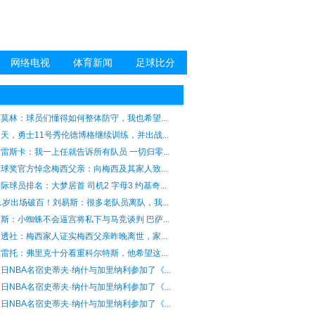
网络电视
体育新闻
足球比分
莫林：球员们懂得如何整体防守，我也希望...
天，勇士11号秀伦德博格继续训练，并出战...
雷斯卡：我一上任就告诉所有队员 一切归零...
球奖官方悼念梅西父亲：向梅西及其家人致...
际球员排名：大梦居首 司机2 字母3 约基奇...
1岁出场破百！刘易斯：很多老队员离队，我...
斯：小蜘蛛不会逼宫将私下与马竞谈判 巴萨...
透社：梅西家人证实梅西父亲昨晚离世，家...
雷托：弗里克十分看重科尔特斯，他希望这...
日NBA名宿史蒂夫·纳什与加里纳利参加了《...
日NBA名宿史蒂夫·纳什与加里纳利参加了《...
日NBA名宿史蒂夫·纳什与加里纳利参加了《...