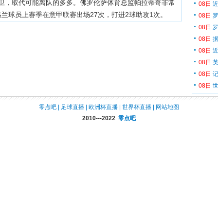
卫，取代可能离队的多多。佛罗伦萨体育总监帕拉蒂奇非常
08日
近
格兰球员上赛季在意甲联赛出场27次，打进2球助攻1次。
08日
罗
08日
罗
08日
据
08日
近
08日
英
08日
记
08日
世
零点吧
|
足球直播
|
欧洲杯直播
|
世界杯直播
|
网站地图
2010---2022
零点吧