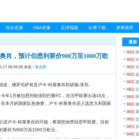
综合直播
NBA录像
足球视频
比赛下载
赛事推荐
最新
08日
阿
肖，预计伯恩利要价900万至1000万欧
08日
今
6-17 08:45:08
来源：
零点吧
08日
马
08日
金
08日
国
育报道，佛罗伦萨有意卢卡·科莱奥肖和诺顿-库菲。
08日
2
，今年1月被伯恩利租借到巴黎FC，在法甲联赛出场16次，
08日
阿
。在本月的国家队热身赛，卢卡·科莱奥肖还入选意大利国家
08日
路
08日
莫
08日
近
引进卢卡·科莱奥肖的可能，希望把他带回意甲联赛。目前
08日
近
价为900万至1000万欧元。
08日
近