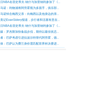
日NBA名宿史蒂夫·纳什与加里纳利参加了《...
马诺：利物浦将阿劳霍视为多面手，俱乐部...
马诺悼念梅西父亲：向梅西以及他身边的亲...
美记EvanSidery报道，步行者和活塞有意在...
日NBA名宿史蒂夫·纳什与加里纳利参加了《...
媒：罗杰斯加快备战步伐，期待以最佳状态...
者：巴萨考虑引进拉波尔特替代阿劳霍，德...
体：巴萨认为费兰身价需匹配世界杯决赛进...