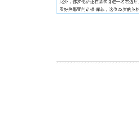
此外，佛罗伦萨还在尝试引进一名右边后
看好热那亚的诺顿-库菲，这位22岁的英