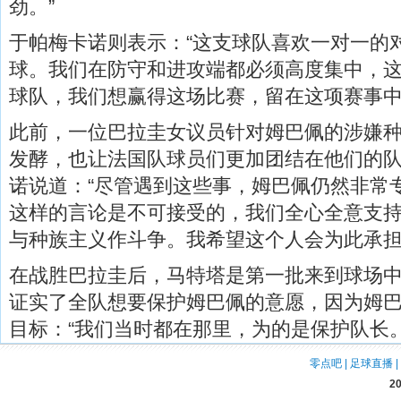
劲。”
于帕梅卡诺则表示：“这支球队喜欢一对一的
球。我们在防守和进攻端都必须高度集中，
球队，我们想赢得这场比赛，留在这项赛事中
此前，一位巴拉圭女议员针对姆巴佩的涉嫌
发酵，也让法国队球员们更加团结在他们的
诺说道：“尽管遇到这些事，姆巴佩仍然非常
这样的言论是不可接受的，我们全心全意支
与种族主义作斗争。我希望这个人会为此承担
在战胜巴拉圭后，马特塔是第一批来到球场
证实了全队想要保护姆巴佩的意愿，因为姆
目标：“我们当时都在那里，为的是保护队长。
零点吧
|
足球直播
|
2