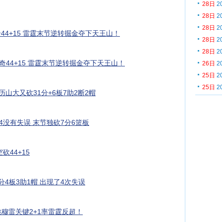
28日
2
28日
2
28日
2
基奇44+15 雷霆末节逆转掘金夺下天王山！
28日
2
28日
2
约基奇44+15 雷霆末节逆转掘金夺下天王山！
26日
2
25日
2
25日
2
历山大又砍31分+6板7助2断2帽
+4没有失误 末节独砍7分6篮板
砍44+15
分4板3助1帽 出现了4次失误
单挑穆雷关键2+1率雷霆反超！