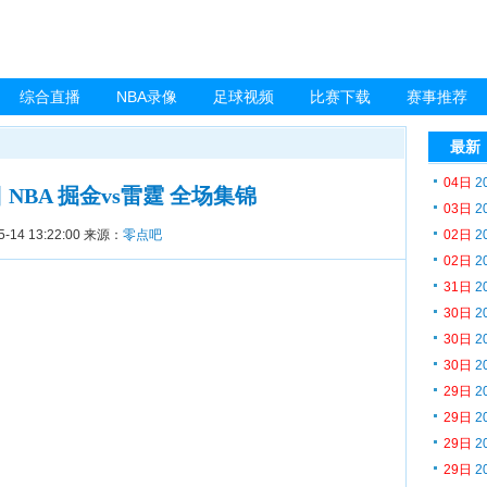
综合直播
NBA录像
足球视频
比赛下载
赛事推荐
最新
04日
2
日 NBA 掘金vs雷霆 全场集锦
03日
2
5-14 13:22:00
来源：
零点吧
02日
2
02日
2
31日
2
30日
2
30日
2
30日
2
29日
2
29日
2
29日
2
29日
2