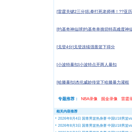
[雷霆关键2三分]乱拳打死老师傅！??
[约基奇神仙球]约基奇单挑切特高难度神
[戈登4分]戈登连续强凿篮下得分
[小波特暴扣]小波特点开两人暴扣
[哈滕暴扣]杰伦威妙传篮下哈滕暴力灌框
专题推荐：
NBA录像
掘金录像
雷霆
相关内容推荐
2026年8月4日 国青男篮热身赛 中国U18男篮vs加
2026年8月3日 国青男篮热身赛 中国U18男篮vs韩