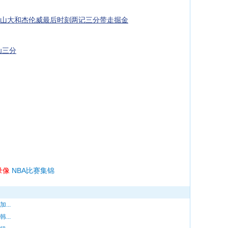
亚历山大和杰伦威最后时刻两记三分带走掘金
仙三分
录像
NBA比赛集锦
...
...