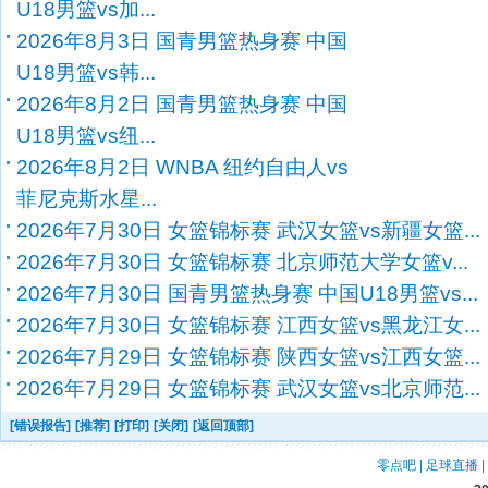
U18男篮vs加...
2026年8月3日 国青男篮热身赛 中国
U18男篮vs韩...
2026年8月2日 国青男篮热身赛 中国
U18男篮vs纽...
2026年8月2日 WNBA 纽约自由人vs
菲尼克斯水星...
2026年7月30日 女篮锦标赛 武汉女篮vs新疆女篮...
2026年7月30日 女篮锦标赛 北京师范大学女篮v...
2026年7月30日 国青男篮热身赛 中国U18男篮vs...
2026年7月30日 女篮锦标赛 江西女篮vs黑龙江女...
2026年7月29日 女篮锦标赛 陕西女篮vs江西女篮...
2026年7月29日 女篮锦标赛 武汉女篮vs北京师范...
[错误报告]
[推荐]
[打印]
[关闭]
[返回顶部]
零点吧
|
足球直播
|