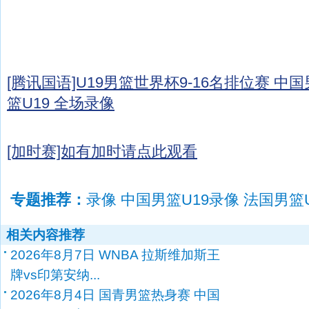
[腾讯国语]U19男篮世界杯9-16名排位赛 中国男
篮U19 全场录像
[加时赛]如有加时请点此观看
专题推荐：
录像 中国男篮U19录像 法国男篮
相关内容推荐
2026年8月7日 WNBA 拉斯维加斯王
牌vs印第安纳...
2026年8月4日 国青男篮热身赛 中国