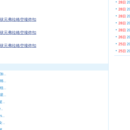
28日
2
28日
2
28日
2
 状元弗拉格空接炸扣
28日
2
28日
2
 状元弗拉格空接炸扣
26日
2
25日
2
 状元弗拉格空接炸扣
25日
2
...
...
...
...
..
..
..
..
..