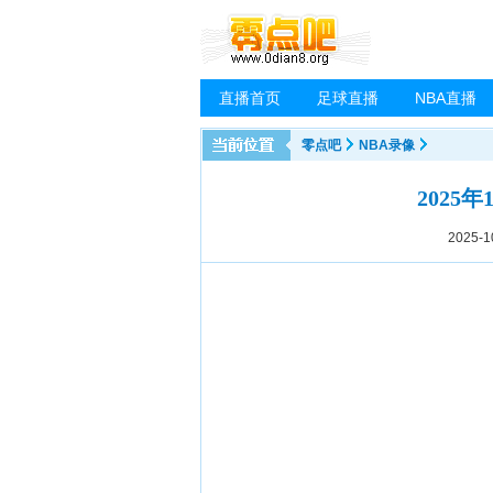
直播首页
足球直播
NBA直播
零点吧
NBA录像
2025年
2025-1