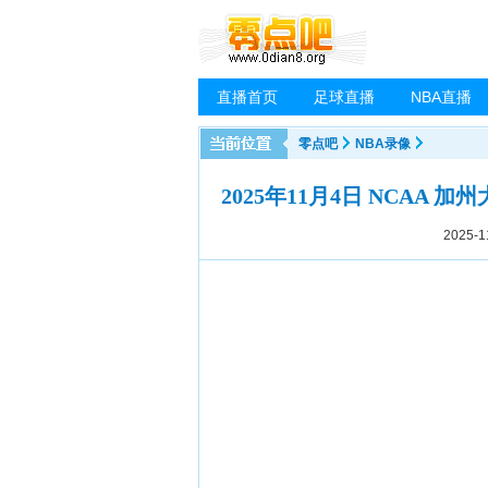
直播首页
足球直播
NBA直播
零点吧
NBA录像
2025年11月4日 NCAA
2025-1