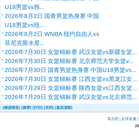
U18男篮vs韩...
2026年8月2日 国青男篮热身赛 中国
U18男篮vs纽...
2026年8月2日 WNBA 纽约自由人vs
菲尼克斯水星...
2026年7月30日 女篮锦标赛 武汉女篮vs新疆女篮...
2026年7月30日 女篮锦标赛 北京师范大学女篮v...
2026年7月30日 国青男篮热身赛 中国U18男篮vs...
2026年7月30日 女篮锦标赛 江西女篮vs黑龙江女...
2026年7月29日 女篮锦标赛 陕西女篮vs江西女篮...
2026年7月29日 女篮锦标赛 武汉女篮vs北京师范...
[错误报告]
[推荐]
[打印]
[关闭]
[返回顶部]
零点吧
|
足球直播
|
2