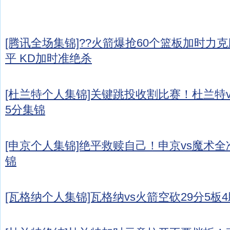
[腾讯全场集锦]??火箭爆抢60个篮板加时力
平 KD加时准绝杀
[杜兰特个人集锦]关键跳投收割比赛！杜兰特
5分集锦
[申京个人集锦]绝平救赎自己！申京vs魔术全准
锦
[瓦格纳个人集锦]瓦格纳vs火箭空砍29分5板