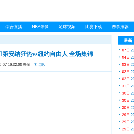
综合直播
NBA录像
足球视频
比赛下载
赛事推荐
最新
07日
2
A 印第安纳狂热vs纽约自由人 全场集锦
04日
2
6-07 16:32:00
来源：
零点吧
03日
2
02日
2
02日
2
31日
2
30日
2
30日
2
30日
2
29日
2
29日
2
29日
2