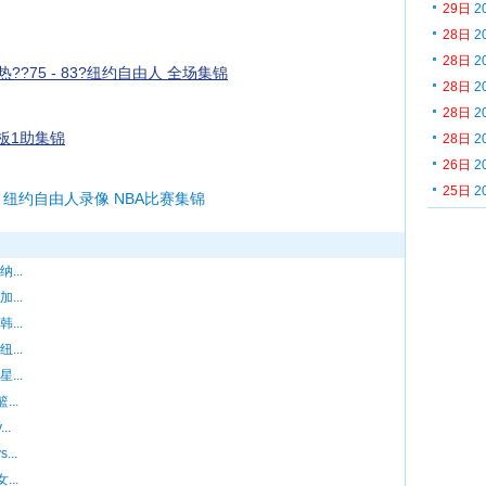
29日
2
28日
2
28日
2
?75 - 83?纽约自由人 全场集锦
28日
2
28日
2
4板1助集锦
28日
2
26日
2
25日
2
纽约自由人录像 NBA比赛集锦
...
...
...
...
...
..
..
..
..