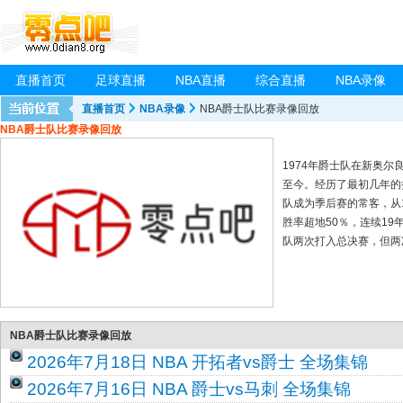
直播首页
足球直播
NBA直播
综合直播
NBA录像
直播首页
NBA录像
NBA爵士队比赛录像回放
NBA爵士队比赛录像回放
1974年爵士队在新奥尔
至今。经历了最初几年的
队成为季后赛的常客，从1
胜率超地50％，连续19年
队两次打入总决赛，但两
NBA爵士队比赛录像回放
2026年7月18日 NBA 开拓者vs爵士 全场集锦
2026年7月16日 NBA 爵士vs马刺 全场集锦