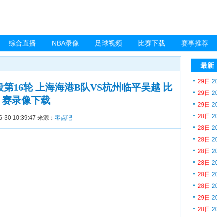
综合直播
NBA录像
足球视频
比赛下载
赛事推荐
最新
29日
2
阶段第16轮 上海海港B队VS杭州临平吴越 比
29日
2
赛录像下载
29日
2
28日
2
6-30 10:39:47
来源：
零点吧
28日
2
28日
2
28日
2
28日
2
28日
2
28日
2
29日
2
28日
2