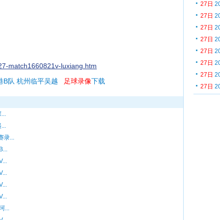
27日
2
27日
2
27日
2
27日
2
27日
2
27日
2
0627-match1660821v-luxiang.htm
27日
2
港B队 杭州临平吴越
足球录像
下载
27日
2
..
..
录...
..
..
..
..
..
...