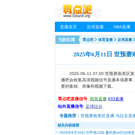
直播首页
足球直播
NBA直播
零点吧
体育直播
足球直播
2025年6月11日 世预
2025-06-11 07:00 世预
播吧会收集高清视频信号直播本场赛事
赛的集锦、录像和视频下载。
零点吧直播信号
:
雨燕直播
833直播
站外直播信号
:
足球比分
专题推荐：
世预赛南美区直播 乌拉圭直
相关内容推荐
2026年8月10日 巴甲第22轮 桑托斯vs巴拉纳竞技