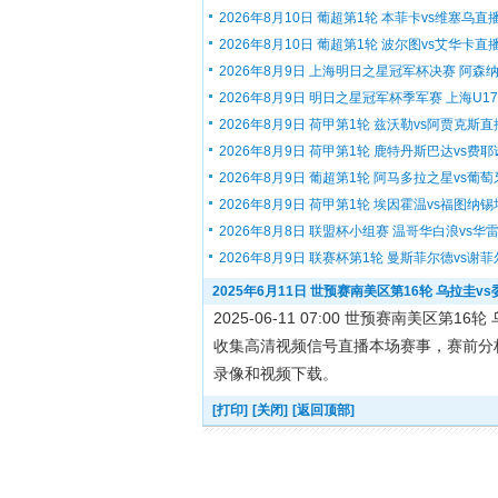
2026年8月10日 葡超第1轮 本菲卡vs维塞乌直
2026年8月10日 葡超第1轮 波尔图vs艾华卡直
2026年8月9日 上海明日之星冠军杯决赛 阿森纳.
2026年8月9日 明日之星冠军杯季军赛 上海U17v.
2026年8月9日 荷甲第1轮 兹沃勒vs阿贾克斯直
2026年8月9日 荷甲第1轮 鹿特丹斯巴达vs费耶诺.
2026年8月9日 葡超第1轮 阿马多拉之星vs葡萄牙.
2026年8月9日 荷甲第1轮 埃因霍温vs福图纳锡塔.
2026年8月8日 联盟杯小组赛 温哥华白浪vs华雷.
2026年8月9日 联赛杯第1轮 曼斯菲尔德vs谢菲尔.
2025年6月11日 世预赛南美区第16轮 乌拉圭v
2025-06-11 07:00 世预赛南美
收集高清视频信号直播本场赛事，赛前分
录像和视频下载。
[打印]
[关闭]
[返回顶部]