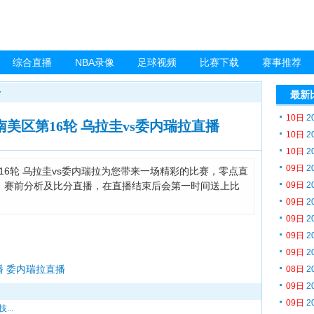
综合直播
NBA录像
足球视频
比赛下载
赛事推荐
最新
10日
2
赛南美区第16轮 乌拉圭vs委内瑞拉直播
10日
2
10日
2
09日
2
赛南美区第16轮 乌拉圭vs委内瑞拉为您带来一场精彩的比赛，零点直
，赛前分析及比分直播，在直播结束后会第一时间送上比
09日
2
09日
2
09日
2
09日
2
09日
2
播 委内瑞拉直播
08日
2
09日
2
09日
2
...