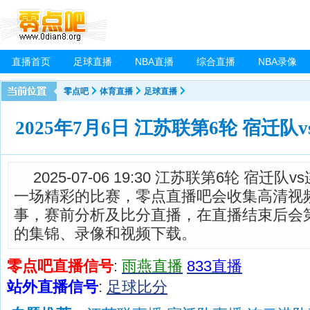
直播首页
足球直播
NBA直播
综合直播
NBA录像
零点吧
体育直播
足球直播
2025年7月6日 江苏联第6轮 宿迁队
2025-07-06 19:30 江苏联第6轮 宿迁
一场精彩的比赛，零点直播吧会收集高清视
事，赛前分析及比分直播，在直播结束后会
的集锦、录像和视频下载。
零点吧直播信号
:
雨燕直播
833直播
站外直播信号
:
足球比分