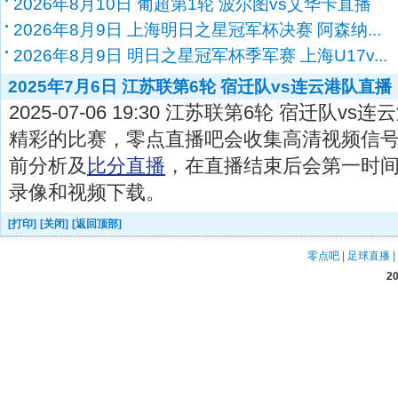
2026年8月10日 葡超第1轮 波尔图vs艾华卡直播
2026年8月9日 上海明日之星冠军杯决赛 阿森纳...
2026年8月9日 明日之星冠军杯季军赛 上海U17v...
2025年7月6日 江苏联第6轮 宿迁队vs连云港队直播
2025-07-06 19:30 江苏联第6轮 宿迁队
精彩的比赛，零点直播吧会收集高清视频信
前分析及
比分直播
，在直播结束后会第一时
录像和视频下载。
[打印]
[关闭]
[返回顶部]
零点吧
|
足球直播
|
2