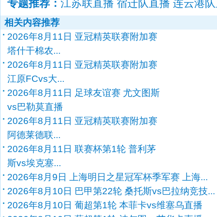
专题推荐：
江苏联直播 宿迁队直播 连云港
相关内容推荐
2026年8月11日 亚冠精英联赛附加赛
塔什干棉农...
2026年8月11日 亚冠精英联赛附加赛
江原FCvs大...
2026年8月11日 足球友谊赛 尤文图斯
vs巴勒莫直播
2026年8月11日 亚冠精英联赛附加赛
阿德莱德联...
2026年8月11日 联赛杯第1轮 普利茅
斯vs埃克塞...
2026年8月9日 上海明日之星冠军杯季军赛 上海...
2026年8月10日 巴甲第22轮 桑托斯vs巴拉纳竞技...
2026年8月10日 葡超第1轮 本菲卡vs维塞乌直播