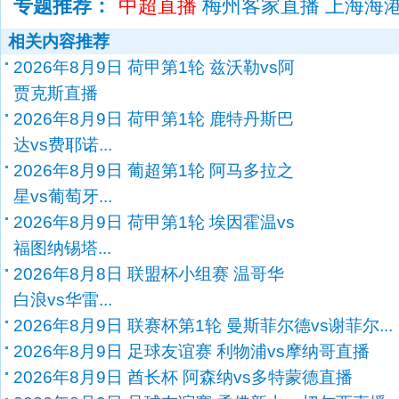
专题推荐：
中超直播
梅州客家直播 上海海
相关内容推荐
2026年8月9日 荷甲第1轮 兹沃勒vs阿
贾克斯直播
2026年8月9日 荷甲第1轮 鹿特丹斯巴
达vs费耶诺...
2026年8月9日 葡超第1轮 阿马多拉之
星vs葡萄牙...
2026年8月9日 荷甲第1轮 埃因霍温vs
福图纳锡塔...
2026年8月8日 联盟杯小组赛 温哥华
白浪vs华雷...
2026年8月9日 联赛杯第1轮 曼斯菲尔德vs谢菲尔...
2026年8月9日 足球友谊赛 利物浦vs摩纳哥直播
2026年8月9日 酋长杯 阿森纳vs多特蒙德直播