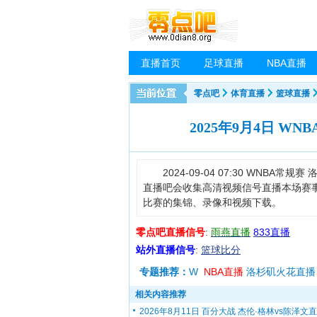
直播首页
足球直播
NBA直播
零点吧
体育直播
篮球直播
2025年9月4日 W
2024-09-04 07:30 WN
直播吧会收集高清视频信号直播本场赛
比赛的集锦、录像和视频下载。
零点吧直播信号
:
雨燕直播
833直播
站外直播信号
:
篮球比分
专题推荐：
W
NBA直播
洛杉矶火花直播
相关内容推荐
2026年8月11日 百分大战 杰伦·格林vs陈泽文