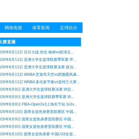
网络电视
体育新闻
足球比分
比赛直播
026年8月11日 百分大战 杰伦·格林vs陈泽文...
026年8月11日 亚洲大学生篮球联赛季军赛 早...
026年8月11日 亚洲大学生篮球联赛决赛 政治...
026年8月11日 WNBA 芝加哥天空vs西雅图风暴...
026年8月11日 WNBA 多伦多节奏vs亚特兰大梦...
026年8月9日 亚洲大学生篮球联赛决赛 待定...
026年8月9日 亚洲大学生篮球联赛季军赛 待...
026年8月8日 FIBA-Open3x3上海长宁站 3x3v...
026年8月10日 国青女篮热身赛贵阳赛区 中国...
026年8月9日 国青女篮热身赛贵阳赛区 中国...
026年8月8日 国青女篮热身赛贵阳赛区 中国...
026年8月10日 国青女篮热身赛 中国U18女篮...