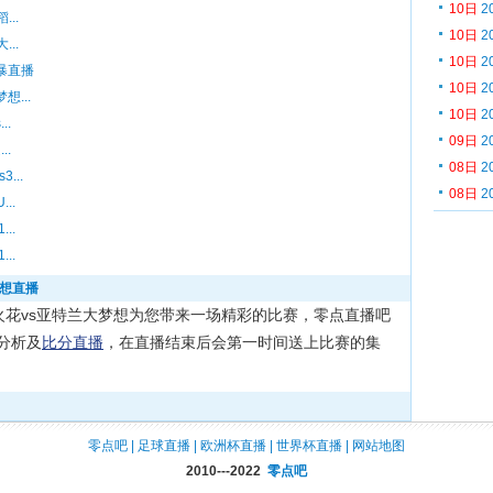
10日
2
..
10日
2
..
10日
2
风暴直播
10日
2
想...
10日
2
..
09日
2
..
08日
2
...
08日
2
..
..
..
梦想直播
赛 洛杉矶火花vs亚特兰大梦想为您带来一场精彩的比赛，零点直播吧
分析及
比分直播
，在直播结束后会第一时间送上比赛的集
零点吧
|
足球直播
|
欧洲杯直播
|
世界杯直播
|
网站地图
2010---2022
零点吧