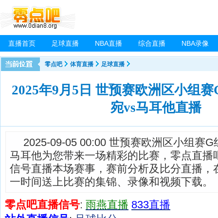
直播首页
足球直播
NBA直播
综合直播
NBA录像
零点吧
体育直播
足球直播
2025年9月5日 世预赛欧洲区小组赛
宛vs马耳他直播
2025-09-05 00:00 世预赛欧洲区小组赛
马耳他为您带来一场精彩的比赛，零点直播
信号直播本场赛事，赛前分析及比分直播，
一时间送上比赛的集锦、录像和视频下载。
零点吧直播信号
:
雨燕直播
833直播