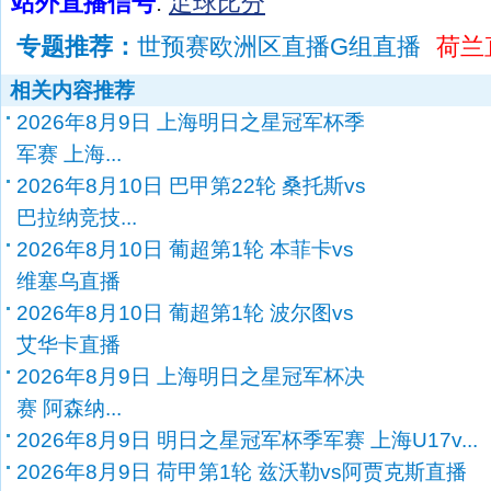
站外直播信号
:
足球比分
专题推荐：
世预赛欧洲区直播G组直播
荷兰
相关内容推荐
2026年8月9日 上海明日之星冠军杯季
军赛 上海...
2026年8月10日 巴甲第22轮 桑托斯vs
巴拉纳竞技...
2026年8月10日 葡超第1轮 本菲卡vs
维塞乌直播
2026年8月10日 葡超第1轮 波尔图vs
艾华卡直播
2026年8月9日 上海明日之星冠军杯决
赛 阿森纳...
2026年8月9日 明日之星冠军杯季军赛 上海U17v...
2026年8月9日 荷甲第1轮 兹沃勒vs阿贾克斯直播