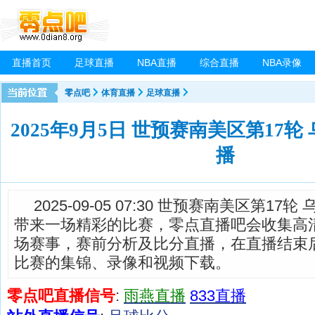
直播首页
足球直播
NBA直播
综合直播
NBA录像
零点吧
体育直播
足球直播
2025年9月5日 世预赛南美区第17轮
播
2025-09-05 07:30 世预赛南美区第17
带来一场精彩的比赛，零点直播吧会收集高
场赛事，赛前分析及比分直播，在直播结束
比赛的集锦、录像和视频下载。
零点吧直播信号
:
雨燕直播
833直播