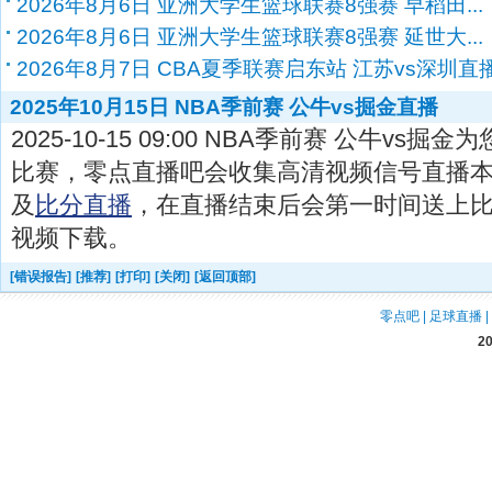
2026年8月6日 亚洲大学生篮球联赛8强赛 早稻田...
2026年8月6日 亚洲大学生篮球联赛8强赛 延世大...
2026年8月7日 CBA夏季联赛启东站 江苏vs深圳直
2025年10月15日 NBA季前赛 公牛vs掘金直播
2025-10-15 09:00 NBA季前赛 公牛vs
比赛，零点直播吧会收集高清视频信号直播
及
比分直播
，在直播结束后会第一时间送上
视频下载。
[错误报告]
[推荐]
[打印]
[关闭]
[返回顶部]
零点吧
|
足球直播
|
2