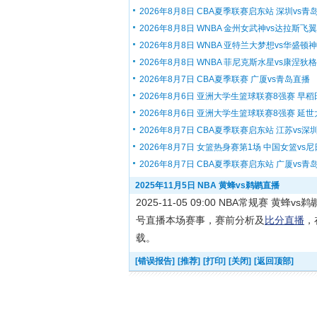
2026年8月8日 CBA夏季联赛启东站 深圳vs青
2026年8月8日 WNBA 金州女武神vs达拉斯飞
2026年8月8日 WNBA 亚特兰大梦想vs华盛顿神秘
2026年8月8日 WNBA 菲尼克斯水星vs康涅狄格太
2026年8月7日 CBA夏季联赛 广厦vs青岛直播
2026年8月6日 亚洲大学生篮球联赛8强赛 早稻田.
2026年8月6日 亚洲大学生篮球联赛8强赛 延世大.
2026年8月7日 CBA夏季联赛启东站 江苏vs深
2026年8月7日 女篮热身赛第1场 中国女篮vs尼日.
2026年8月7日 CBA夏季联赛启东站 广厦vs青
2025年11月5日 NBA 黄蜂vs鹈鹕直播
2025-11-05 09:00 NBA常规赛
号直播本场赛事，赛前分析及
比分直播
，
载。
[错误报告]
[推荐]
[打印]
[关闭]
[返回顶部]