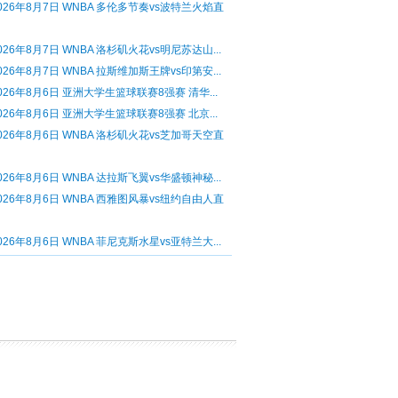
026年8月7日 WNBA 多伦多节奏vs波特兰火焰直
026年8月7日 WNBA 洛杉矶火花vs明尼苏达山...
026年8月7日 WNBA 拉斯维加斯王牌vs印第安...
026年8月6日 亚洲大学生篮球联赛8强赛 清华...
026年8月6日 亚洲大学生篮球联赛8强赛 北京...
026年8月6日 WNBA 洛杉矶火花vs芝加哥天空直
026年8月6日 WNBA 达拉斯飞翼vs华盛顿神秘...
026年8月6日 WNBA 西雅图风暴vs纽约自由人直
026年8月6日 WNBA 菲尼克斯水星vs亚特兰大...