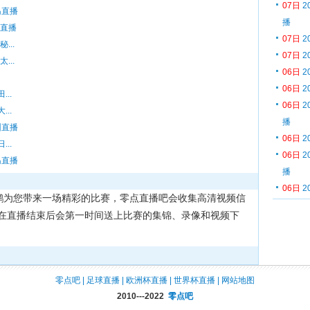
07日
2
岛直播
播
翼直播
07日
2
...
07日
2
...
06日
2
06日
2
..
06日
2
..
播
圳直播
06日
2
..
06日
2
岛直播
播
06日
2
 黄蜂vs鹈鹕为您带来一场精彩的比赛，零点直播吧会收集高清视频信
在直播结束后会第一时间送上比赛的集锦、录像和视频下
零点吧
|
足球直播
|
欧洲杯直播
|
世界杯直播
|
网站地图
2010---2022
零点吧