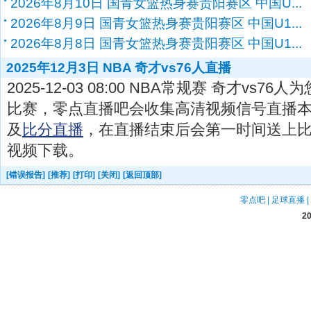
2026年8月10日 国青女篮热身赛贵阳赛区 中国U...
2026年8月9日 国青女篮热身赛贵阳赛区 中国U1...
2026年8月8日 国青女篮热身赛贵阳赛区 中国U1...
2025年12月3日 NBA 奇才vs76人直播
2025-12-03 08:00 NBA常规赛 奇才vs7
比赛，零点直播吧会收集高清视频信号直播
及
比分直播
，在直播结束后会第一时间送上
视频下载。
[错误报告]
[推荐]
[打印]
[关闭]
[返回顶部]
零点吧
|
足球直播
|
2