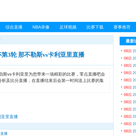
综合直播
NBA录像
足球视频
比赛下载
赛事推荐
最新
08日
2
意杯第3轮 那不勒斯vs卡利亚里直播
08日
2
08日
2
08日
2
第3轮 那不勒斯vs卡利亚里为您带来一场精彩的比赛，零点直播吧会
分析及比分直播，在直播结束后会第一时间送上比赛的集
08日
2
08日
2
08日
2
08日
2
08日
2
利亚里直播
08日
2
08日
2
08日
2
曼直播