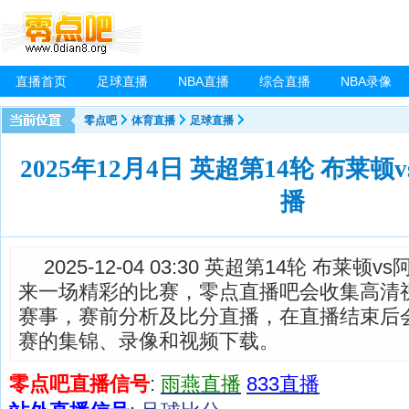
直播首页
足球直播
NBA直播
综合直播
NBA录像
零点吧
体育直播
足球直播
2025年12月4日 英超第14轮 布莱
播
2025-12-04 03:30 英超第14轮 布莱
来一场精彩的比赛，零点直播吧会收集高清
赛事，赛前分析及比分直播，在直播结束后
赛的集锦、录像和视频下载。
零点吧直播信号
:
雨燕直播
833直播