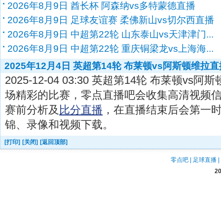
2026年8月9日 酋长杯 阿森纳vs多特蒙德直播
2026年8月9日 足球友谊赛 柔佛新山vs切尔西直播
2026年8月9日 中超第22轮 山东泰山vs天津津门...
2026年8月9日 中超第22轮 重庆铜梁龙vs上海海...
2025年12月4日 英超第14轮 布莱顿vs阿斯顿维拉直
2025-12-04 03:30 英超第14轮 布莱顿v
场精彩的比赛，零点直播吧会收集高清视频
赛前分析及
比分直播
，在直播结束后会第一
锦、录像和视频下载。
[打印]
[关闭]
[返回顶部]
零点吧
|
足球直播
|
2