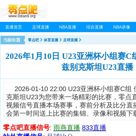
直播首页
足球直播
NBA直播
综合直播
NBA录像
零点吧
体育直播
足球直播
2026年1月10日 U23亚洲杯小组赛C组
兹别克斯坦U23直播
2026-01-10 22:00 U23亚洲杯小组赛C
克斯坦U23为您带来一场精彩的比赛，零点
视频信号直播本场赛事，赛前分析及比分直
会第一时间送上比赛的集锦、录像和视频下
零点吧直播信号
:
雨燕直播
833直播