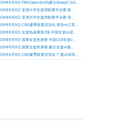
026年8月9日 FIBAOpen3x3内蒙古站day2 3x3...
026年8月8日 亚洲大学生篮球联赛半决赛 政...
026年8月8日 亚洲大学生篮球联赛半决赛 清...
026年8月9日 CBA夏季联赛启东站 青岛vs江苏...
026年8月9日 女篮热身赛第2场 中国女篮vs尼...
026年8月9日 国青女篮热身赛 中国U18女篮v...
026年8月9日 国青女篮热身赛 蒙古女篮vs新...
026年8月9日 CBA夏季联赛启东站 广厦vs深圳...