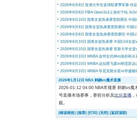
2026年8月9日 亚洲大学生篮球联赛季军赛 待定.
2026年8月8日 FIBA-Open3x3上海长宁站 3x3vs3
2026年8月10日 国青女篮热身赛贵阳赛区 中国U.
2026年8月9日 国青女篮热身赛贵阳赛区 中国U1.
2026年8月8日 国青女篮热身赛贵阳赛区 中国U1.
2026年8月10日 国青女篮热身赛 中国U18女篮vs.
2026年8月10日 国青女篮热身赛 世新大学女篮v.
2026年8月10日 WNBA 金州女武神vs洛杉矶
2026年8月10日 WNBA 达拉斯飞翼vs明尼苏达山
2026年8月10日 WNBA 菲尼克斯水星vs华盛顿神
2026年1月12日 NBA 鹈鹕vs魔术直播
2026-01-12 04:00 NBA常规赛
号直播本场赛事，赛前分析及
比分直播
，
载。
[错误报告]
[推荐]
[打印]
[关闭]
[返回顶部]