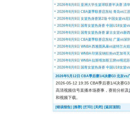
2026年8月8日 亚洲大学生篮球联赛半决赛 清华.
2026年8月9日 CBA夏季联赛启东站 青岛vs江
2026年8月9日 女篮热身赛第2场 中国女篮vs尼日.
2026年8月9日 国青女篮热身赛 中国U18女篮vs世
2026年8月9日 国青女篮热身赛 蒙古女篮vs新西.
2026年8月9日 CBA夏季联赛启东站 广厦vs深
2026年8月9日 WNBA 西雅图风暴vs波特兰火
2026年8月9日 WNBA 印第安纳狂热vs芝加哥
2026年8月9日 WNBA 拉斯维加斯王牌vs明尼苏达
2026年8月8日 国青女篮热身赛 中国U18女篮vs蒙
2026年5月12日 CBA季后赛1/4决赛G3 北京v
2026-05-12 19:35 CBA季后赛
高清视频信号直播本场赛事，赛前分析及
和视频下载。
[错误报告]
[推荐]
[打印]
[关闭]
[返回顶部]