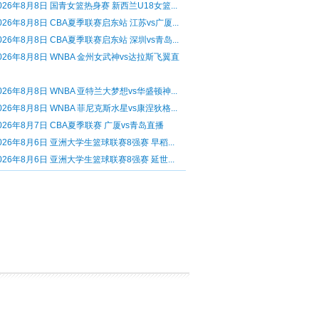
026年8月8日 国青女篮热身赛 新西兰U18女篮...
026年8月8日 CBA夏季联赛启东站 江苏vs广厦...
026年8月8日 CBA夏季联赛启东站 深圳vs青岛...
026年8月8日 WNBA 金州女武神vs达拉斯飞翼直
026年8月8日 WNBA 亚特兰大梦想vs华盛顿神...
026年8月8日 WNBA 菲尼克斯水星vs康涅狄格...
026年8月7日 CBA夏季联赛 广厦vs青岛直播
026年8月6日 亚洲大学生篮球联赛8强赛 早稻...
026年8月6日 亚洲大学生篮球联赛8强赛 延世...