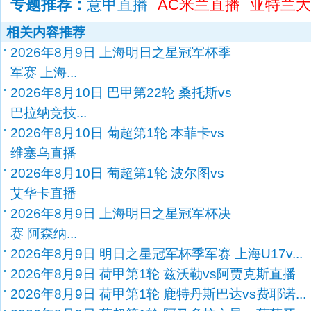
专题推荐：
意甲直播
AC米兰直播
亚特兰大
相关内容推荐
2026年8月9日 上海明日之星冠军杯季
军赛 上海...
2026年8月10日 巴甲第22轮 桑托斯vs
巴拉纳竞技...
2026年8月10日 葡超第1轮 本菲卡vs
维塞乌直播
2026年8月10日 葡超第1轮 波尔图vs
艾华卡直播
2026年8月9日 上海明日之星冠军杯决
赛 阿森纳...
2026年8月9日 明日之星冠军杯季军赛 上海U17v...
2026年8月9日 荷甲第1轮 兹沃勒vs阿贾克斯直播
2026年8月9日 荷甲第1轮 鹿特丹斯巴达vs费耶诺...