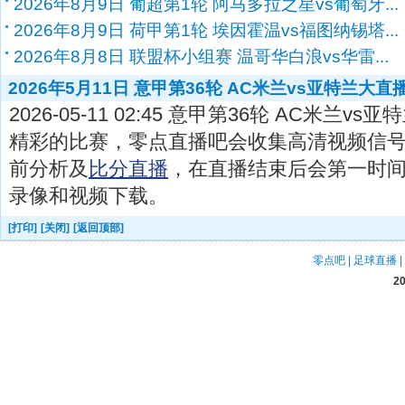
2026年8月9日 葡超第1轮 阿马多拉之星vs葡萄牙...
2026年8月9日 荷甲第1轮 埃因霍温vs福图纳锡塔...
2026年8月8日 联盟杯小组赛 温哥华白浪vs华雷...
2026年5月11日 意甲第36轮 AC米兰vs亚特兰大直
2026-05-11 02:45 意甲第36轮 AC米兰
精彩的比赛，零点直播吧会收集高清视频信
前分析及
比分直播
，在直播结束后会第一时
录像和视频下载。
[打印]
[关闭]
[返回顶部]
零点吧
|
足球直播
|
2