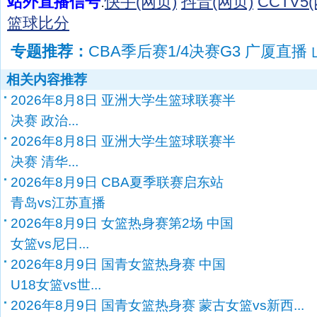
站外直播信号
:
快手(网页)
抖音(网页)
CCTV5
篮球比分
专题推荐：
CBA季后赛1/4决赛G3 广厦直播
相关内容推荐
2026年8月8日 亚洲大学生篮球联赛半
决赛 政治...
2026年8月8日 亚洲大学生篮球联赛半
决赛 清华...
2026年8月9日 CBA夏季联赛启东站
青岛vs江苏直播
2026年8月9日 女篮热身赛第2场 中国
女篮vs尼日...
2026年8月9日 国青女篮热身赛 中国
U18女篮vs世...
2026年8月9日 国青女篮热身赛 蒙古女篮vs新西...