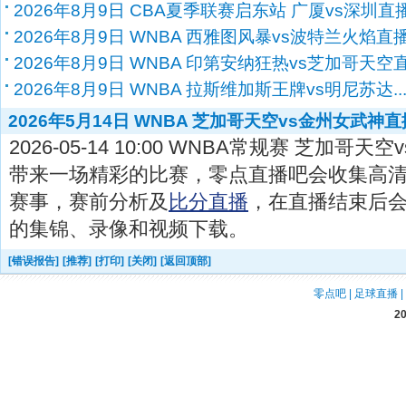
2026年8月9日 CBA夏季联赛启东站 广厦vs深圳直
2026年8月9日 WNBA 西雅图风暴vs波特兰火焰直
2026年8月9日 WNBA 印第安纳狂热vs芝加哥天空
2026年8月9日 WNBA 拉斯维加斯王牌vs明尼苏达..
2026年5月14日 WNBA 芝加哥天空vs金州女武神直
2026-05-14 10:00 WNBA常规赛 芝加哥
带来一场精彩的比赛，零点直播吧会收集高
赛事，赛前分析及
比分直播
，在直播结束后
的集锦、录像和视频下载。
[错误报告]
[推荐]
[打印]
[关闭]
[返回顶部]
零点吧
|
足球直播
|
2