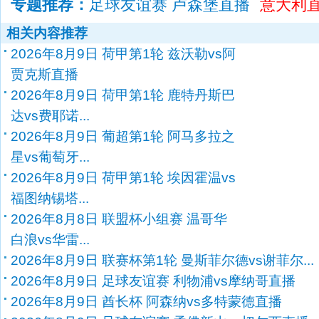
专题推荐：
足球友谊赛 卢森堡直播
意大利
相关内容推荐
2026年8月9日 荷甲第1轮 兹沃勒vs阿
贾克斯直播
2026年8月9日 荷甲第1轮 鹿特丹斯巴
达vs费耶诺...
2026年8月9日 葡超第1轮 阿马多拉之
星vs葡萄牙...
2026年8月9日 荷甲第1轮 埃因霍温vs
福图纳锡塔...
2026年8月8日 联盟杯小组赛 温哥华
白浪vs华雷...
2026年8月9日 联赛杯第1轮 曼斯菲尔德vs谢菲尔...
2026年8月9日 足球友谊赛 利物浦vs摩纳哥直播
2026年8月9日 酋长杯 阿森纳vs多特蒙德直播