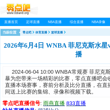
直播首页
足球直播
NBA直播
综合直播
NBA录像
零点吧
体育直播
篮球直播
2026年6月4日 WNBA 菲尼克斯水
播
2024-06-04 10:00 WNBA常规赛 菲
暴为您带来一场精彩的比赛，零点直播吧会
直播本场赛事，赛前分析及比分直播，在直
间送上比赛的集锦、录像和视频下载。
零点吧直播信号
:
雨燕直播
833直播