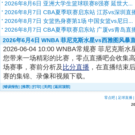
2026年8月6日 亚洲大学生篮球联赛8强赛 延世大...
2026年8月7日 CBA夏季联赛启东站 江苏vs深圳直
2026年8月7日 女篮热身赛第1场 中国女篮vs尼日...
2026年8月7日 CBA夏季联赛启东站 广厦vs青岛直
2026年6月4日 WNBA 菲尼克斯水星vs西雅图风暴
2026-06-04 10:00 WNBA常规赛 菲尼克
您带来一场精彩的比赛，零点直播吧会收集
场赛事，赛前分析及
比分直播
，在直播结束
赛的集锦、录像和视频下载。
[错误报告]
[推荐]
[打印]
[关闭]
[返回顶部]
零点吧
|
足球直播
|
2