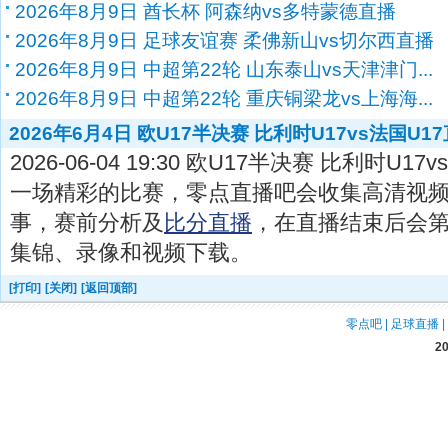
2026年8月9日 酋长杯 阿森纳vs多特蒙德直播
2026年8月9日 足球友谊赛 柔佛新山vs切尔西直播
2026年8月9日 中超第22轮 山东泰山vs天津津门...
2026年8月9日 中超第22轮 重庆铜梁龙vs上海海...
2026年6月4日 欧U17半决赛 比利时U17vs法国U1
2026-06-04 19:30 欧U17半决赛 比利时U1
一场精彩的比赛，零点直播吧会收集高清视
事，赛前分析及
比分直播
，在直播结束后会
集锦、录像和视频下载。
[打印]
[关闭]
[返回顶部]
零点吧
|
足球直播
|
2