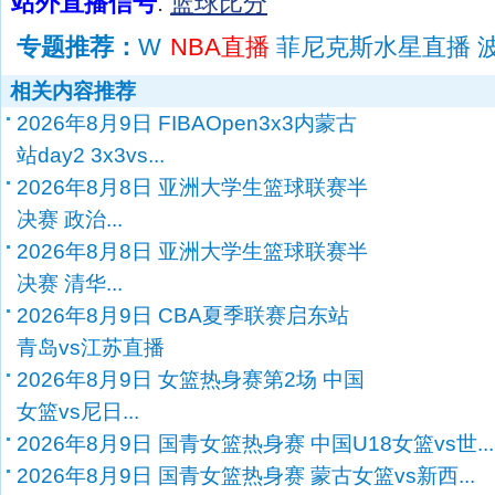
站外直播信号
:
篮球比分
专题推荐：
W
NBA直播
菲尼克斯水星直播 
相关内容推荐
2026年8月9日 FIBAOpen3x3内蒙古
站day2 3x3vs...
2026年8月8日 亚洲大学生篮球联赛半
决赛 政治...
2026年8月8日 亚洲大学生篮球联赛半
决赛 清华...
2026年8月9日 CBA夏季联赛启东站
青岛vs江苏直播
2026年8月9日 女篮热身赛第2场 中国
女篮vs尼日...
2026年8月9日 国青女篮热身赛 中国U18女篮vs世...
2026年8月9日 国青女篮热身赛 蒙古女篮vs新西...