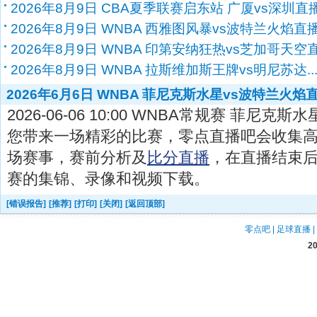
2026年8月9日 CBA夏季联赛启东站 广厦vs深圳直
2026年8月9日 WNBA 西雅图风暴vs波特兰火焰直
2026年8月9日 WNBA 印第安纳狂热vs芝加哥天空
2026年8月9日 WNBA 拉斯维加斯王牌vs明尼苏达..
2026年6月6日 WNBA 菲尼克斯水星vs波特兰火焰
2026-06-06 10:00 WNBA常规赛 菲尼克
您带来一场精彩的比赛，零点直播吧会收集
场赛事，赛前分析及
比分直播
，在直播结束
赛的集锦、录像和视频下载。
[错误报告]
[推荐]
[打印]
[关闭]
[返回顶部]
零点吧
|
足球直播
|
2