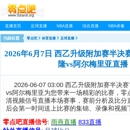
直播首页
足球直播
NBA直播
综合直播
NBA录像
零点吧
体育直播
足球直播
2026年6月7日 西乙升级附加赛半决
隆vs阿尔梅里亚直播
2026-06-07 03:00 西乙升级附加赛半
vs阿尔梅里亚为您带来一场精彩的比赛，零
清视频信号直播本场赛事，赛前分析及比分
后会第一时间送上比赛的集锦、录像和视频
零点吧直播信号
:
雨燕直播
833直播