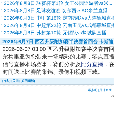
2026年8月8日 联赛杯第1轮 女王公园巡游者vs米...
2026年8月8日 足球友谊赛 切尔西vsAC米兰直播
2026年8月8日 中甲第18轮 定南赣联vs大连鲲城直
2026年8月8日 中超第22轮 云南玉昆vs成都蓉城直
2026年8月8日 苏超第10轮 无锡队vs盐城队直播
2026年6月7日 西乙升级附加赛半决赛首回合 卡斯
2026-06-07 03:00 西乙升级附加赛半决赛
尔梅里亚为您带来一场精彩的比赛，零点直
信号直播本场赛事，赛前分析及
比分直播
，
时间送上比赛的集锦、录像和视频下载。
[打印]
[关闭]
[返回顶部]
零点吧
|
足球直播
|
2