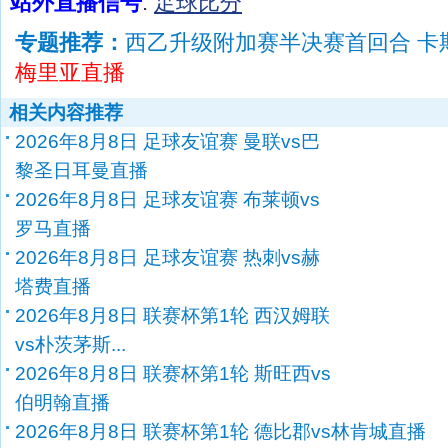
站外直播信号
:
足球比分
专题推荐：
西乙升级附加赛半决赛首回合 卡
梅里亚直播
相关内容推荐
2026年8月8日 足球友谊赛 曼联vs巴
黎圣日耳曼直播
2026年8月8日 足球友谊赛 布莱顿vs
罗马直播
2026年8月8日 足球友谊赛 热刺vs赫
塔费直播
2026年8月8日 联赛杯第1轮 西汉姆联
vs朴茨茅斯...
2026年8月8日 联赛杯第1轮 斯旺西vs
伯明翰直播
2026年8月8日 联赛杯第1轮 德比郡vs林肯城直播