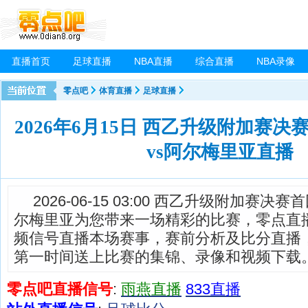
直播首页
足球直播
NBA直播
综合直播
NBA录像
零点吧
体育直播
足球直播
2026年6月15日 西乙升级附加赛决
vs阿尔梅里亚直播
2026-06-15 03:00 西乙升级附加赛决
尔梅里亚为您带来一场精彩的比赛，零点直
频信号直播本场赛事，赛前分析及比分直播
第一时间送上比赛的集锦、录像和视频下载
零点吧直播信号
:
雨燕直播
833直播