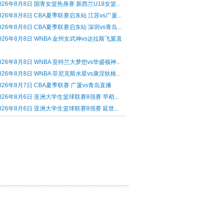
026年8月8日 国青女篮热身赛 新西兰U18女篮...
026年8月8日 CBA夏季联赛启东站 江苏vs广厦...
026年8月8日 CBA夏季联赛启东站 深圳vs青岛...
026年8月8日 WNBA 金州女武神vs达拉斯飞翼直
026年8月8日 WNBA 亚特兰大梦想vs华盛顿神...
026年8月8日 WNBA 菲尼克斯水星vs康涅狄格...
026年8月7日 CBA夏季联赛 广厦vs青岛直播
026年8月6日 亚洲大学生篮球联赛8强赛 早稻...
026年8月6日 亚洲大学生篮球联赛8强赛 延世...