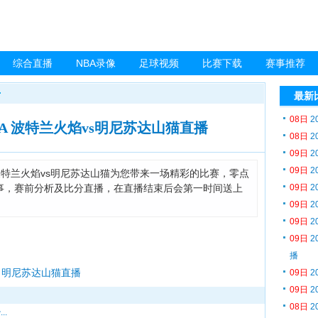
综合直播
NBA录像
足球视频
比赛下载
赛事推荐
最新
08日
2
WNBA 波特兰火焰vs明尼苏达山猫直播
08日
2
09日
2
09日
2
BA常规赛 波特兰火焰vs明尼苏达山猫为您带来一场精彩的比赛，零点
事，赛前分析及比分直播，在直播结束后会第一时间送上
09日
2
09日
2
09日
2
09日
2
播
 明尼苏达山猫直播
09日
2
09日
2
08日
2
..