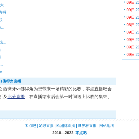
09日
2
...
09日
2
莫直播
09日
2
..
08日
2
..
09日
2
..
09日
2
...
09日
2
播
09日
2
播
..
..
vs佛得角直播
赛H组第1轮 西班牙vs佛得角为您带来一场精彩的比赛，零点直播吧会
析及
比分直播
，在直播结束后会第一时间送上比赛的集锦、
零点吧
|
足球直播
|
欧洲杯直播
|
世界杯直播
|
网站地图
2010---2022
零点吧