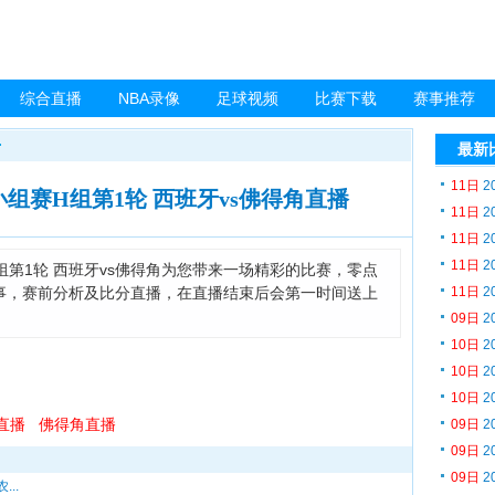
综合直播
NBA录像
足球视频
比赛下载
赛事推荐
最新
11日
2
杯小组赛H组第1轮 西班牙vs佛得角直播
11日
2
11日
2
11日
2
杯小组赛H组第1轮 西班牙vs佛得角为您带来一场精彩的比赛，零点
事，赛前分析及比分直播，在直播结束后会第一时间送上
11日
2
09日
2
10日
2
10日
2
10日
2
直播
佛得角直播
09日
2
09日
2
09日
2
..