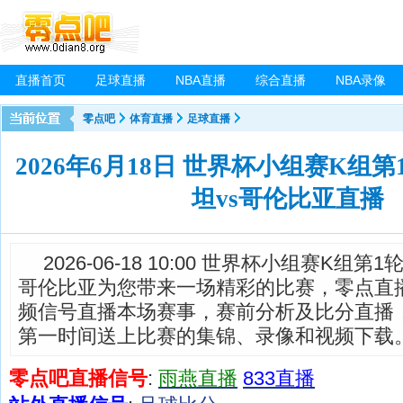
直播首页
足球直播
NBA直播
综合直播
NBA录像
零点吧
体育直播
足球直播
2026年6月18日 世界杯小组赛K组
坦vs哥伦比亚直播
2026-06-18 10:00 世界杯小组赛K组第
哥伦比亚为您带来一场精彩的比赛，零点直
频信号直播本场赛事，赛前分析及比分直播
第一时间送上比赛的集锦、录像和视频下载
零点吧直播信号
:
雨燕直播
833直播