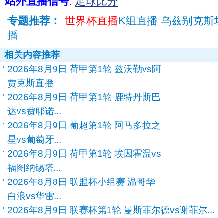
站外直播信号
:
足球比分
专题推荐：
世界杯直播
K组直播 乌兹别克斯
播
相关内容推荐
2026年8月9日 荷甲第1轮 兹沃勒vs阿
贾克斯直播
2026年8月9日 荷甲第1轮 鹿特丹斯巴
达vs费耶诺...
2026年8月9日 葡超第1轮 阿马多拉之
星vs葡萄牙...
2026年8月9日 荷甲第1轮 埃因霍温vs
福图纳锡塔...
2026年8月8日 联盟杯小组赛 温哥华
白浪vs华雷...
2026年8月9日 联赛杯第1轮 曼斯菲尔德vs谢菲尔...