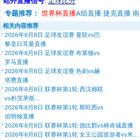
站外直播信号
:
足球比分
专题推荐：
世界杯直播
A组直播 捷克直播 
相关内容推荐
2026年8月8日 足球友谊赛 曼联vs巴
黎圣日耳曼直播
2026年8月8日 足球友谊赛 布莱顿vs
罗马直播
2026年8月8日 足球友谊赛 热刺vs赫
塔费直播
2026年8月8日 联赛杯第1轮 西汉姆联
vs朴茨茅斯...
2026年8月8日 联赛杯第1轮 斯旺西vs
伯明翰直播
2026年8月8日 联赛杯第1轮 德比郡vs林肯城直播
2026年8月8日 联赛杯第1轮 女王公园巡游者vs米...