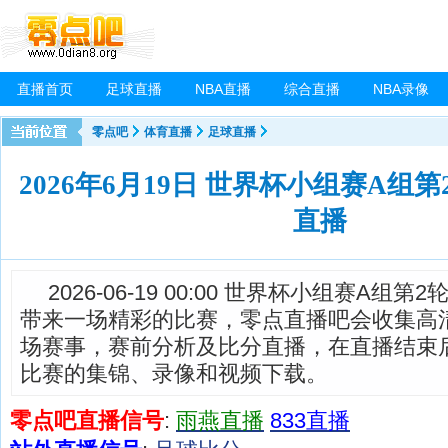
直播首页
足球直播
NBA直播
综合直播
NBA录像
零点吧
体育直播
足球直播
2026年6月19日 世界杯小组赛A组第
直播
2026-06-19 00:00 世界杯小组赛A组第
带来一场精彩的比赛，零点直播吧会收集高
场赛事，赛前分析及比分直播，在直播结束
比赛的集锦、录像和视频下载。
零点吧直播信号
:
雨燕直播
833直播