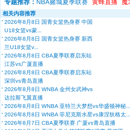
专题推荐：
NBA赌城夏季联赛
黄蜂直播
魔
相关内容推荐
2026年8月8日 国青女篮热身赛 中国
U18女篮vs蒙...
2026年8月8日 国青女篮热身赛 新西
兰U18女篮v...
2026年8月8日 CBA夏季联赛启东站
江苏vs广厦直播
2026年8月8日 CBA夏季联赛启东站
深圳vs青岛直播
2026年8月8日 WNBA 金州女武神vs
达拉斯飞翼直播
2026年8月8日 WNBA 亚特兰大梦想vs华盛顿神秘..
2026年8月8日 WNBA 菲尼克斯水星vs康涅狄格太..
2026年8月7日 CBA夏季联赛 广厦vs青岛直播