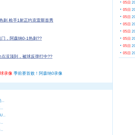
05日
2
05日
2
05日
2
1热刺 枪手1射正约克雷斯首秀
05日
2
05日
2
门，阿森纳0-1热刺??
05日
2
05日
2
05日
2
抢点没顶到，被球反弹打中??
球录像
季前赛首败！阿森纳0录像
..
..
...
..
..