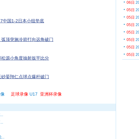
06日
2
05日
2
05日
2
17中国1-2日本小组垫底
05日
2
05日
2
，弧顶突施冷箭打向远角破门
05日
2
05日
2
05日
2
赵松源小角度抽射扳平比分
元砂晏翔仁点球点爆杆破门
录像
足球录像
U17
亚洲杯录像
..
..
..