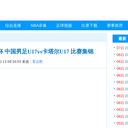
综合直播
NBA录像
足球视频
比赛下载
赛事推荐
最新
07日
2
洲杯 中国男足U17vs卡塔尔U17 比赛集锦
06日
2
5-13 09:16:03
来源：
零点吧
06日
2
06日
2
06日
2
06日
2
06日
2
06日
2
06日
2
06日
2
06日
2
05日
2