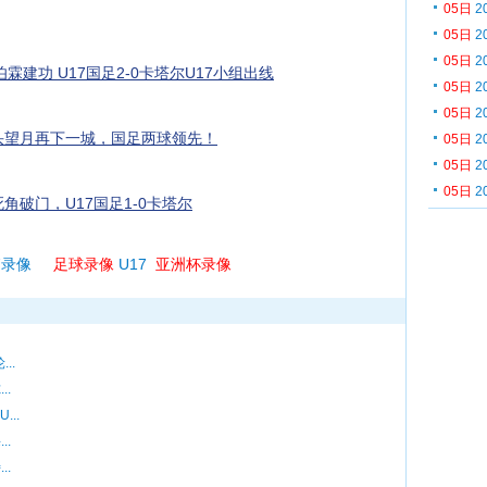
05日
2
05日
2
05日
2
霖建功 U17国足2-0卡塔尔U17小组出线
05日
2
05日
2
头望月再下一城，国足两球领先！
05日
2
05日
2
05日
2
角破门，U17国足1-0卡塔尔
7录像
足球录像
U17
亚洲杯录像
..
..
...
..
..