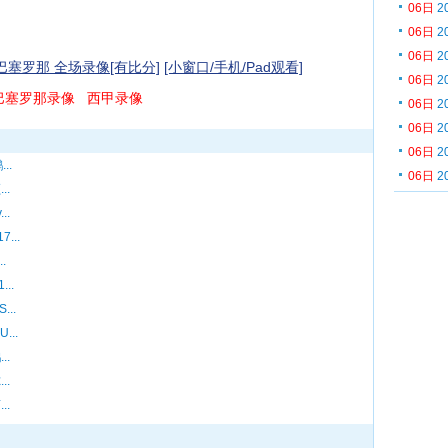
06日
2
06日
2
06日
2
s巴塞罗那 全场录像[有比分]
[小窗口/手机/Pad观看]
06日
2
巴塞罗那录像
西甲录像
06日
2
06日
2
06日
2
..
06日
2
..
..
...
.
..
..
...
..
..
..