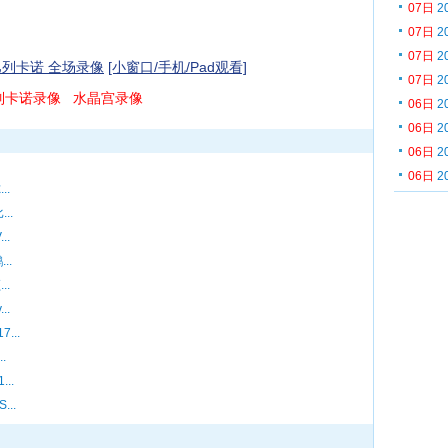
07日
2
07日
2
07日
2
s巴列卡诺 全场录像
[小窗口/手机/Pad观看]
07日
2
列卡诺录像
水晶宫录像
06日
2
06日
2
06日
2
06日
2
..
..
..
..
..
..
...
.
..
..