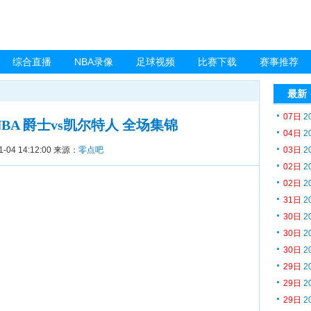
综合直播
NBA录像
足球视频
比赛下载
赛事推荐
最新
07日
2
 NBA 爵士vs凯尔特人 全场集锦
04日
2
1-04 14:12:00
来源：
零点吧
03日
2
02日
2
02日
2
31日
2
30日
2
30日
2
30日
2
29日
2
29日
2
29日
2